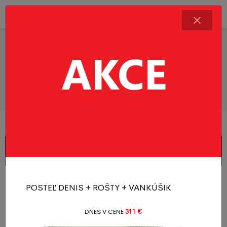
Kontakty
Zákazniocka linka
Provozná doba: Po-Pá 8.00–14.30
POSTEĽ DENIS + ROŠTY + VANKÚŠIK
+420 727 877 380
DNES V CENE
311 €