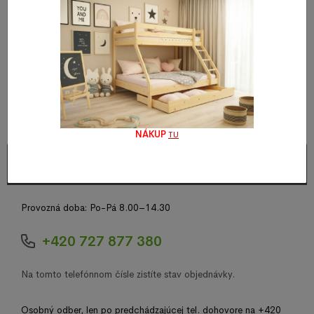
Na tomto telefonním čísle zjistíte obecné informace o
dostupnostech jednotlivých produktů, době dodání, technické
specifikace a máte možnost provést telefonickou objednávku
zboží.
Mimo pracovného času, mailom na info@mojespani.cz
NÁKUP
TU
Stav objednávok
Provozná doba: Po-Pá 8.00–14.30
+420 727 877 380
Na tomto telefónnom čísle zistíte stav objednávky.
Osobný odber, len po predchádzajúcej tel. dohovore na +420