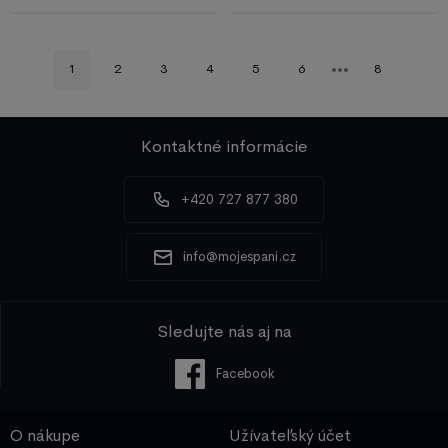
1
2
3
4
5
6
8
Kontaktné informácie
+420 727 877 380
info@mojespani.cz
Sledujte nás aj na
Facebook
O nákupe
Užívateľský účet