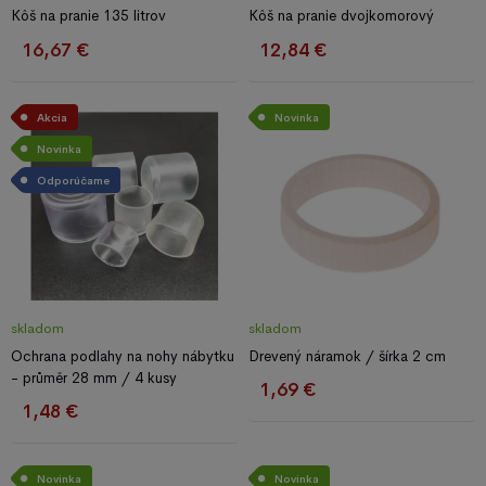
Kôš na pranie 135 litrov
Kôš na pranie dvojkomorový
16,67 €
12,84 €
Akcia
Novinka
Novinka
Odporúčame
skladom
skladom
Ochrana podlahy na nohy nábytku
Drevený náramok / šírka 2 cm
- průměr 28 mm / 4 kusy
1,69 €
1,48 €
Novinka
Novinka