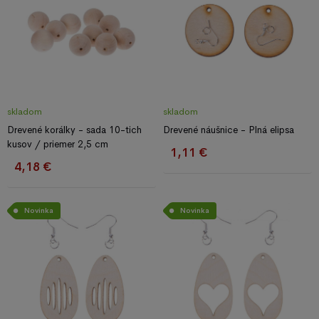
skladom
skladom
Drevené korálky - sada 10-tich
Drevené náušnice - Plná elipsa
kusov / priemer 2,5 cm
1,11 €
4,18 €
Novinka
Novinka