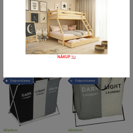
skladom
skladom
Závesné brazílske lehátko /
Drevený stojan na príbory
HAMAK - prírodná
5,02 €
16,36 €
NÁKUP
TU
Novinka
Novinka
Odporúčame
Odporúčame
skladom
skladom