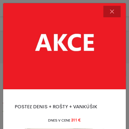
TOP CENA
Řadit produkty
Filtr produktů
Ostatný zaujmavý tovar
1 - 20 z 142 produktů
1
2
3
4
5
6
8
Akcia
Novinka
POSTEĽ DENIS + ROŠTY + VANKÚŠIK
Novinka
Odporúčame
DNES V CENE
311 €