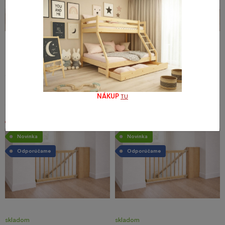
skladom
skladom
Zábrana dvere, schody 102 - 160
Zábrana dvere, schody 72-122
cm výška 82 cm
cm výška 82 cm
59,51 €
43,51 €
NÁKUP
TU
Akcia
Akcia
Novinka
Novinka
Odporúčame
Odporúčame
skladom
skladom