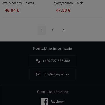
dvere/schody - čierna
dvere/schody - biela
48,84 €
47,38 €
1
2
3
Kontaktné informácie
+420 727 877 380
info@mojespani.cz
Sledujte nás aj na
Facebook