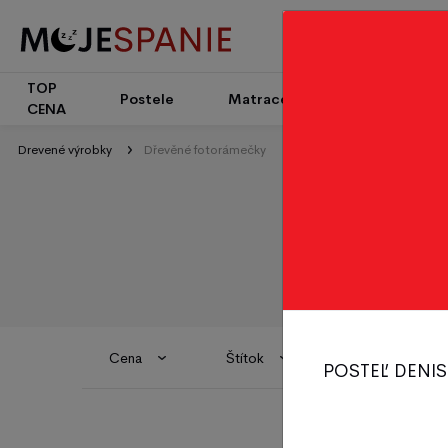
TOP
Patrové
Postele
Matrace
CENA
postele
Drevené výrobky
Dřevěné fotorámečky
Cena
Štítok
Dostupnosť
POSTEĽ DENIS