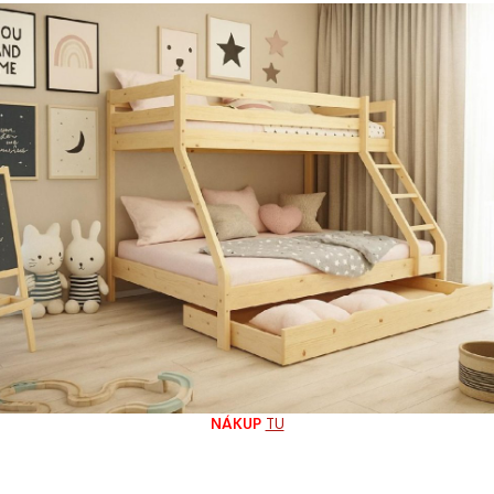
60
NÁKUP
TU