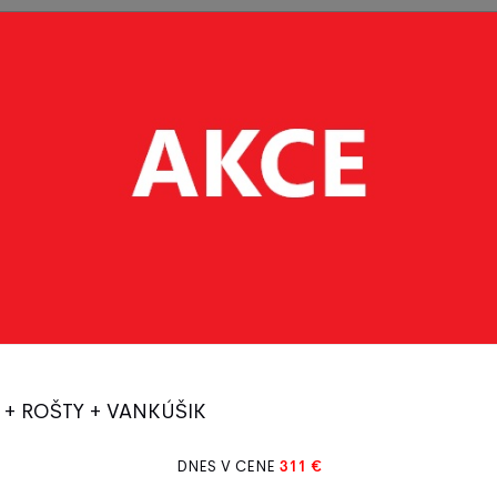
Postieľky
Vybavenie
Detský
Bytový
- deti
postiel'ok
tovar
textil
Dřevěné fotorámečky
 + ROŠTY + VANKÚŠIK
DNES V CENE
311 €