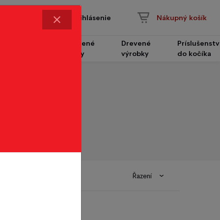
Prihlásenie
Nákupný košík
Čalúnené
Drevené
Príslušenst
Nábytok
panely
výrobky
do kočíka
Řazení