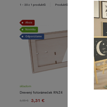
15
30
1 - 20 z 1 produktů
Produktů na stránku
Akcia
Novinka
Odporúčame
skladom
Drevený fotorámeček RNZ4
3,31 €
3,55 €