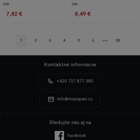
cm
cm
7,82 €
8,49 €
1
2
3
4
5
6
28
Kontaktné informácie
+420 727 877 380
info@mojespani.cz
Sledujte nás aj na
Facebook