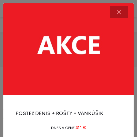
Řadit produkty
Filtr produktů
Bytový textil
1 - 20 z 558 produktů
1
2
3
4
5
6
28
Akcia
Novinka
POSTEĽ DENIS + ROŠTY + VANKÚŠIK
Novinka
Odporúčame
DNES V CENE
311 €