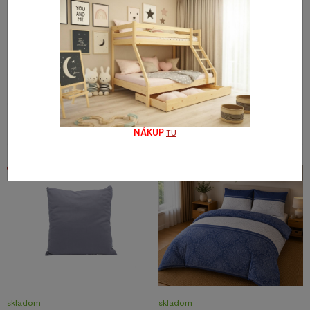
skladom
skladom
Záves Firana 140/250 cm s
Obliečky na vankúš bavlna 40x40
gumkou - bielá
- svetlo modrá
6,17 €
2,31 €
NÁKUP
TU
Akcia
skladom
skladom