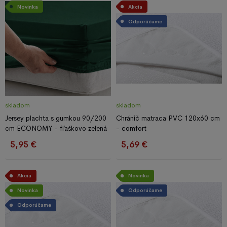
Novinka
Akcia
Odporúčame
skladom
skladom
Jersey plachta s gumkou 90/200
Chránič matraca PVC 120x60 cm
cm ECONOMY - fľaškovo zelená
- comfort
5,95 €
5,69 €
Akcia
Novinka
Novinka
Odporúčame
Odporúčame