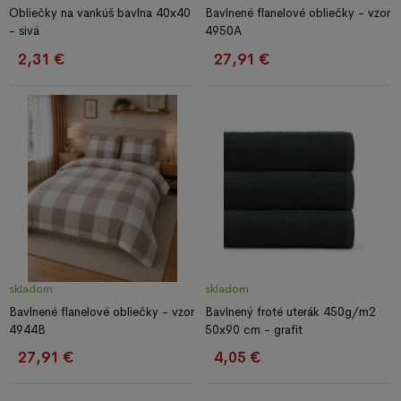
Obliečky na vankúš bavlna 40x40
Bavlnené flanelové obliečky - vzor
- sivá
4950A
2,31 €
27,91 €
skladom
skladom
Bavlnené flanelové obliečky - vzor
Bavlnený froté uterák 450g/m2
4944B
50x90 cm - grafit
27,91 €
4,05 €