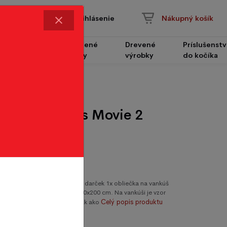
Prihlásenie
Nákupný košík
Čalúnené
Drevené
Príslušenst
Nábytok
panely
výrobky
do kočíka
 - Angry Birds Movie 2
 + 70/90 cm
jemnej hladkej bavlny - skvelý darček 1x obliečka na vankúš
a na prikrývku s veľkosťou 140x200 cm. Na vankúši je vzor
Celý popis produktu
 je z každej strany iný vzor, tak ako