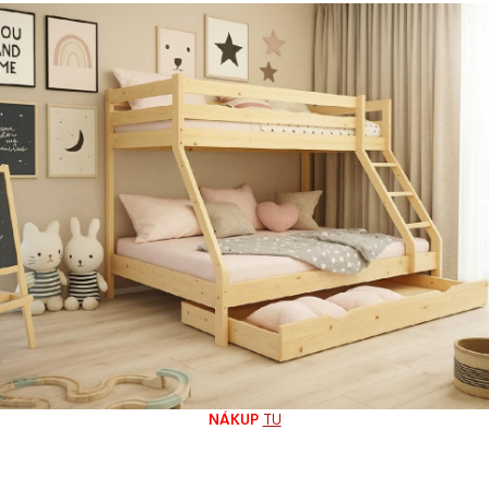
skladom
Vybráno: Obli
24 €
20,16 €
16,39 € bez DPH
Katalogové číslo:
Záruka: 24 mesiaco
NÁKUP
TU