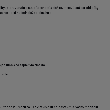
lity
,
ktorá zaručuje
stálofarebnosť
a
tiež
rozmerovú
stálosť
obliečky
nej
veľkosti na
jednolôžko
obsahuje
e po
rube
a
so
zapnutým
zipsom
.
prádlo
.
kutočnosti
.
Môžu
sa
líšiť v
závislosti od nastavenia
Vášho
monitoru
.