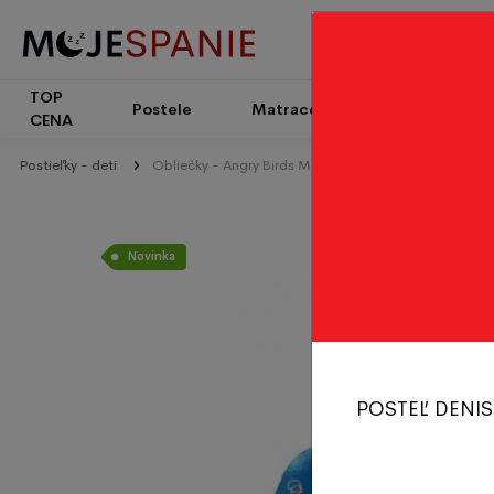
TOP
Patrové
Postele
Matrace
CENA
postele
Postieľky - deti
Obliečky - Angry Birds Movie 2 140/200 + 70/90 cm
Novinka
POSTEĽ DENIS