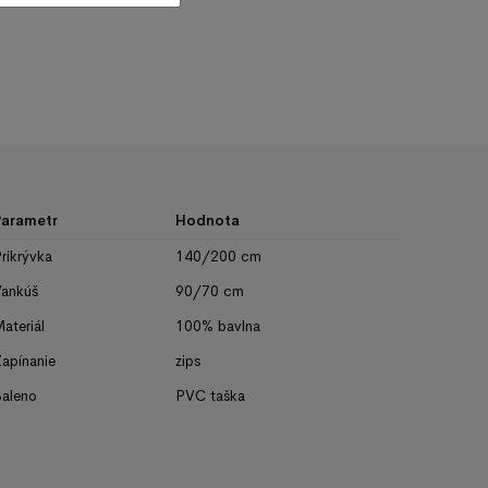
Parametr
Hodnota
rikrývka
140/200 cm
ankúš
90/70 cm
ateriál
100% bavlna
apínanie
zips
aleno
PVC taška