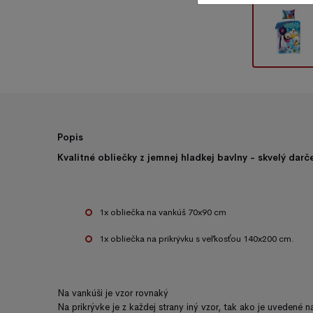
Popis
Kvalitné
obliečky
z jemnej
hladkej
bavlny - skvelý dar
1x obliečka na vankúš 70x90 cm
1x obliečka na prikrývku s veľkosťou 140x200 cm.
Na vankúši
je vzor
rovnaký
Na
prikrývke
je
z každej
strany iný
vzor,
tak
ako je uvedené n