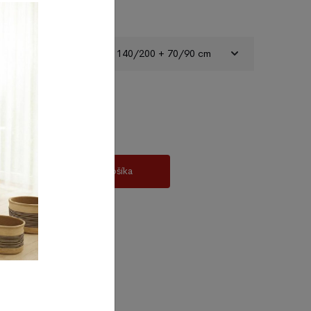
ečky - Angry Birds Movie 2 140/200 + 70/90 cm
Do košíka
 ABM2-127BL
v