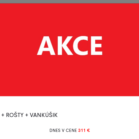
Postieľky
Vybavenie
Detský
Bytový
- deti
postiel'ok
tovar
textil
Obliečky
140/200
Sdílet:
Popis produktu
Kvalitné obliečky z 
 + ROŠTY + VANKÚŠIK
70x90 cm 1x obliečk
rovnaký Na prikrývke
DNES V CENE
311 €