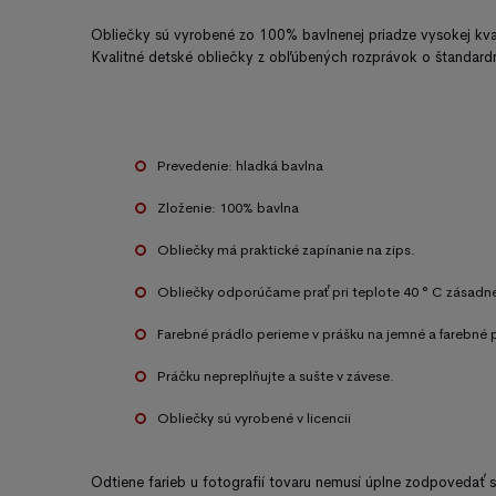
Obliečky sú vyrobené
zo
100
%
bavlnenej
priadze
vysokej kva
Kvalitné detské
obliečky
z
obľúbených
rozprávok o
štandard
Prevedenie
:
hladká
bavlna
Zloženie
:
100
%
bavlna
Obliečky
má praktické
zapínanie
na zips
.
Obliečky
odporúčame
prať
pri
teplote
40
°
C
zásadn
Farebné prádlo
perieme
v prášku
na
jemné
a farebné
Práčku
nepreplňujte
a
sušte
v závese
.
Obliečky sú vyrobené
v licencii
Odtiene farieb
u fotografií
tovaru nemusí
úplne
zodpovedať s